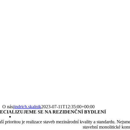
O nás
jindrich.skalnik
2023-07-11T12:35:00+00:00
PECIALIZUJEME SE NA REZIDENČNÍ BYDLENÍ
ší prioritou je realizace staveb mezinárodní kvality a standardu. Nejsm
stavební monolitické kons